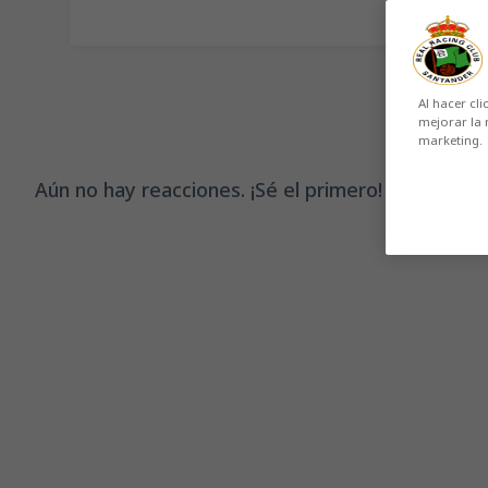
Al hacer cli
mejorar la 
marketing.
Aún no hay reacciones. ¡Sé el primero!