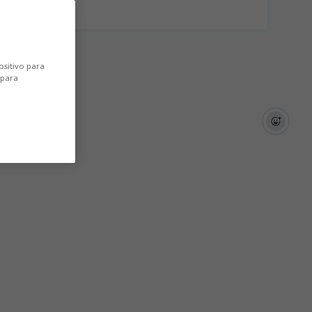
ositivo para
 para