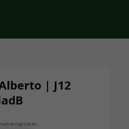
Alberto | J12
dadB
ealracingclub.es ...