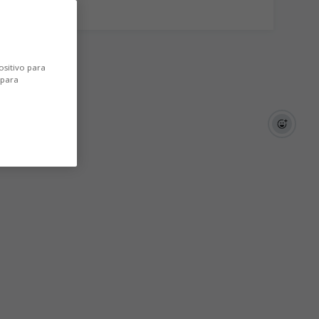
ositivo para
 para