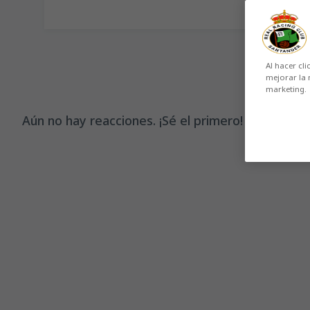
Al hacer cli
mejorar la 
marketing.
Aún no hay reacciones. ¡Sé el primero!