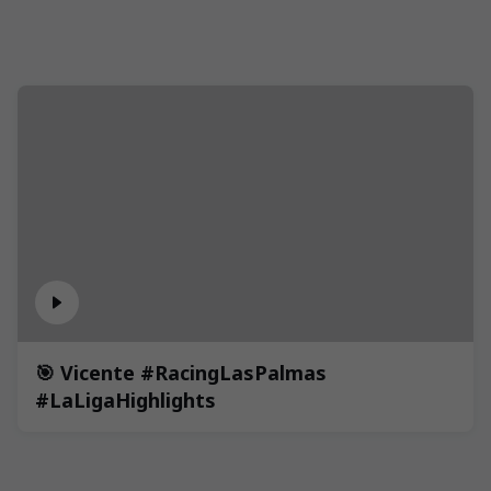
🎯 Vicente #RacingLasPalmas
#LaLigaHighlights