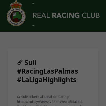
Skip to main content
☄️ Suli
#RacingLasPalmas
#LaLigaHighlights
📺 Subscríbete al canal del Racing:
https://cutt.ly/WeAskV22 ✅ Web oficial del