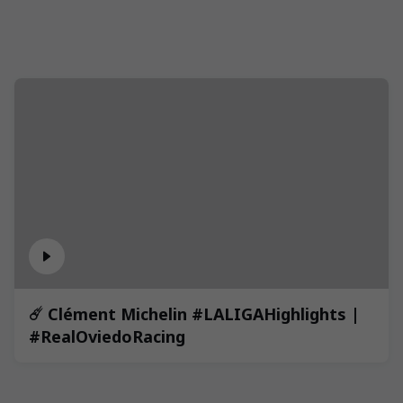
☄️ Clément Michelin #LALIGAHighlights |
#RealOviedoRacing