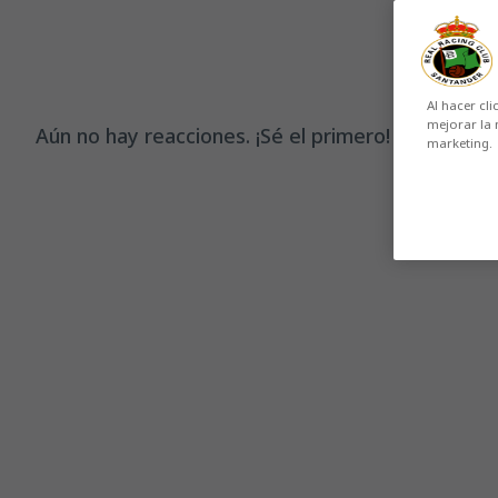
Al hacer cli
mejorar la 
Aún no hay reacciones. ¡Sé el primero!
marketing.