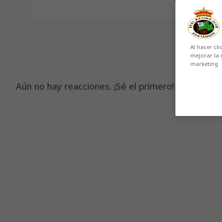
Al hacer cli
mejorar la 
marketing.
Aún no hay reacciones. ¡Sé el primero!