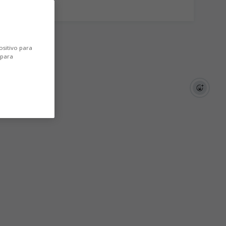
ositivo para
 para