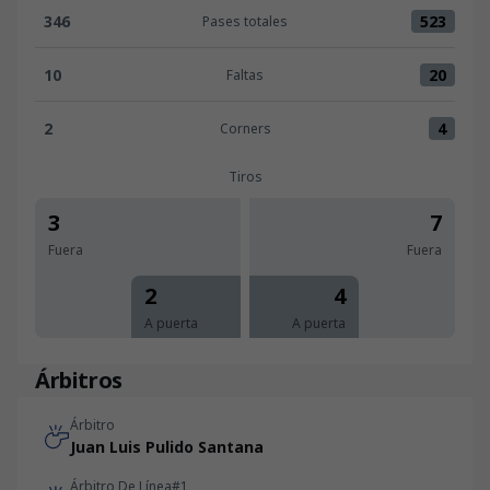
346
523
Pases totales
Pases totales:Real Unión 346 versus RCD Mallorca 523
10
20
Faltas
Faltas:Real Unión 10 versus RCD Mallorca 20
2
4
Corners
Corners:Real Unión 2 versus RCD Mallorca 4
Tiros
3
7
Fuera
Fuera
2
4
A puerta
A puerta
Árbitros
Árbitro
Juan Luis Pulido Santana
Árbitro De Línea#1