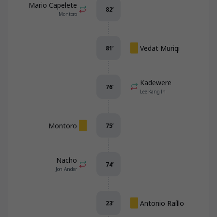
Mario Capelete
82
’
Montoro
Vedat Muriqi
81
’
Kadewere
76
’
Lee Kang In
Montoro
75
’
Nacho
74
’
Jon Ander
Antonio Raíllo
23
’