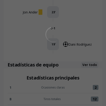
Jon Ander
23
’
-
0
1
Dani Rodríguez
19
’
Estadísticas de equipo
Ver todo
Estadísticas principales
1
2
Ocasiones claras
Ocasiones claras:Real Unión 1 versus RCD Mallorca 2
8
12
Tiros totales
Tiros totales:Real Unión 8 versus RCD Mallorca 12