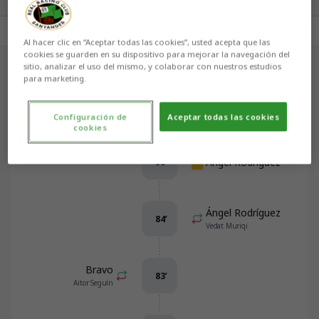
Resumen
Comentarios
Alineaciones
Cara a cara
Al hacer clic en “Aceptar todas las cookies”, usted acepta que las
cookies se guarden en su dispositivo para mejorar la navegación del
sitio, analizar el uso del mismo, y colaborar con nuestros estudios
para marketing.
Eventos del partido
Ordenar por eventos
Configuración de
Aceptar todas las cookies
cookies
Ángel Rodríguez
90
’
Ángel Rodríguez
84
’
Vedat Muriqi
Bravo
83
’
Aitor Seguín