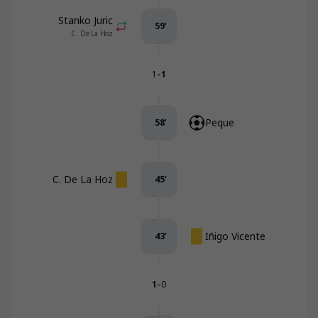
Stanko Juric
59
’
C. De La Hoz
-
1
1
Peque
58
’
C. De La Hoz
45
’
Iñigo Vicente
43
’
-
1
0