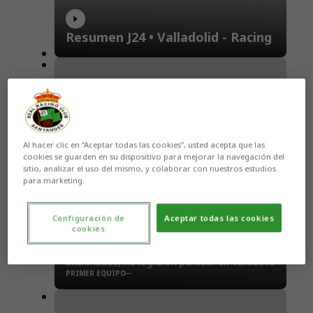
Resumen J24 • Valladolid - Racing
Al hacer clic en “Aceptar todas las cookies”, usted acepta que las
cookies se guarden en su dispositivo para mejorar la navegación del
sitio, analizar el uso del mismo, y colaborar con nuestros estudios
para marketing.
La reacción del Racing en el José
Configuración de
Aceptar todas las cookies
Zorrilla no fue suficiente (3-1)
cookies
Los verdiblancos, arropados por 650
aficionados, no lograron puntuar en Valladolid
PRIMER EQUIPO