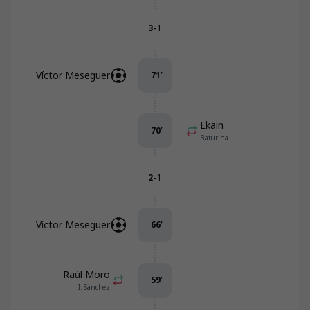
-
3
1
Víctor Meseguer
71
’
Ekain
70
’
Baturina
-
2
1
Víctor Meseguer
66
’
Raúl Moro
59
’
I. Sánchez