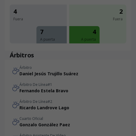
4
2
Fuera
Fuera
7
4
A puerta
A puerta
Árbitros
Árbitro
Daniel Jesús Trujillo Suárez
Árbitro De Línea#1
Fernando Estela Bravo
Árbitro De Línea#2
Ricardo Landrove Lago
Cuarto Oficial
Gonzalo González Paez
Árbitro Asistente De Vídeo