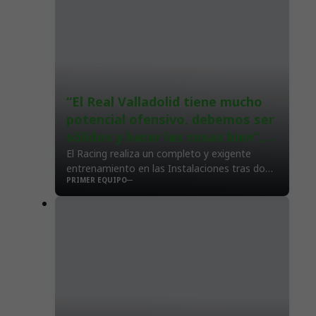
“El Real Valladolid tiene mucho
potencial ofensivo, debemos ser
sólidos y hacer las cosas bien”,
Ezkieta
El Racing realiza un completo y exigente
entrenamiento en las Instalaciones tras dos
PRIMER EQUIPO
días libres