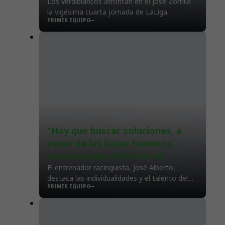
encuentro en Valladolid
Los verdiblancos afrontan en el José Zorrilla
la vigésima cuarta jornada de LaLiga
PRIMER EQUIPO
Hypermotion
“Hay que buscar soluciones, a
pesar de las bajas tenemos
recursos para afrontar el
partido ante el Real Valladolid
El entrenador racinguista, José Alberto,
destaca las individualidades y el talento del
con garantías”
PRIMER EQUIPO
conjunto blanquivioleta