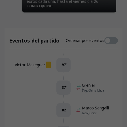
euros cada una, hasta el viernes día 26
PRIMER EQUIPO
Eventos del partido
Ordenar por eventos
Víctor Meseguer
97
’
Grenier
87
’
Íñigo Sainz-Maza
Marco Sangalli
82
’
Lago Junior