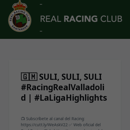
Skip to main content
🇬🇲 SULI, SULI, SULI
#RacingRealValladoli
d | #LaLigaHighlights
📺 Subscríbete al canal del Racing:
https://cutt.ly/WeAskV22 ✅ Web oficial del