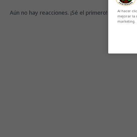
Al hacer cli
Aún no hay reacciones. ¡Sé el primero!
mejorar la 
marketing.