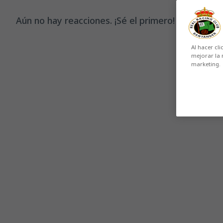
Aún no hay reacciones. ¡Sé el primero!
Al hacer cli
mejorar la 
marketing.