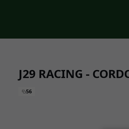
Skip to main content
J29 RACING - CORD
56