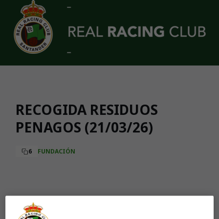
Skip to main content
RECOGIDA RESIDUOS
PENAGOS (21/03/26)
6
FUNDACIÓN
Aún no hay reacciones. ¡Sé el primero!