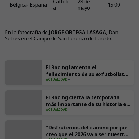
Cattolic
28 de
Bélgica- España
15,00
a
mayo
En la fotografía de
JORGE ORTEGA LASAGA
, Dani
Sotres en el Campo de San Lorenzo de Laredo.
El Racing lamenta el
fallecimiento de su exfutbolista
ACTUALIDAD
Andrés Parada ‘Suco’
El Racing cierra la temporada
más importante de su historia en
ACTUALIDAD
redes con 539 millones de
impresiones
"Disfrutemos del camino porque
creo que el 2026 va a ser nuestro