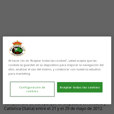
Al hacer clic en “Aceptar todas las cookies”, usted acepta que las
cookies se guarden en su dispositivo para mejorar la navegación del
Aún no hay reacciones. ¡Sé el primero!
sitio, analizar el uso del mismo, y colaborar con nuestros estudios
para marketing.
El portero del Racing Dani Sotres ha sido convocado
Configuración de
Aceptar todas las cookies
cookies
por la Selección Española SUB 19 para disputar el
Minitorneo de Elite clasificatorio para el XI
Campeonato de Europa que se disputará en Misano y
Cattolica (Italia) entre el 21 y el 29 de mayo de 2012.