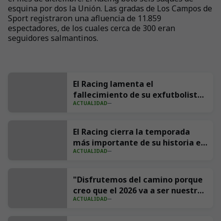
esquina por dos la Unión. Las gradas de Los Campos de
Sport registraron una afluencia de 11.859
espectadores, de los cuales cerca de 300 eran
seguidores salmantinos.
El Racing lamenta el
fallecimiento de su exfutbolista
ACTUALIDAD
Andrés Parada ‘Suco’
El Racing cierra la temporada
más importante de su historia en
ACTUALIDAD
redes con 539 millones de
impresiones
"Disfrutemos del camino porque
creo que el 2026 va a ser nuestro
ACTUALIDAD
año"