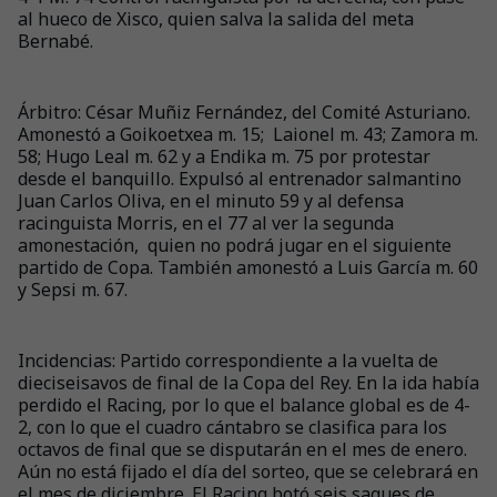
al hueco de Xisco, quien salva la salida del meta
Bernabé.
Árbitro: César Muñiz Fernández, del Comité Asturiano.
Amonestó a Goikoetxea m. 15; Laionel m. 43; Zamora m.
58; Hugo Leal m. 62 y a Endika m. 75 por protestar
desde el banquillo. Expulsó al entrenador salmantino
Juan Carlos Oliva, en el minuto 59 y al defensa
racinguista Morris, en el 77 al ver la segunda
amonestación, quien no podrá jugar en el siguiente
partido de Copa. También amonestó a Luis García m. 60
y Sepsi m. 67.
Incidencias: Partido correspondiente a la vuelta de
dieciseisavos de final de la Copa del Rey. En la ida había
perdido el Racing, por lo que el balance global es de 4-
2, con lo que el cuadro cántabro se clasifica para los
octavos de final que se disputarán en el mes de enero.
Aún no está fijado el día del sorteo, que se celebrará en
el mes de diciembre. El Racing botó seis saques de