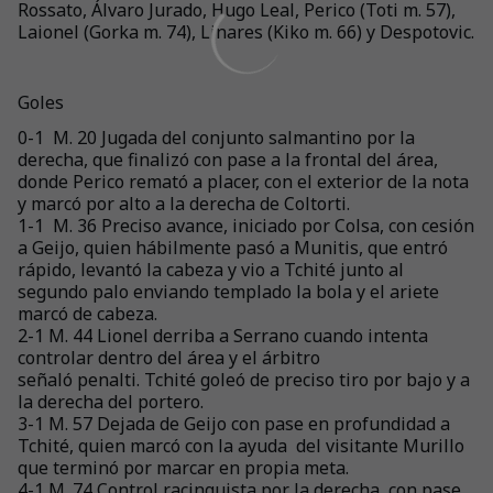
Rossato, Álvaro Jurado, Hugo Leal, Perico (Toti m. 57),
Laionel (Gorka m. 74), Linares (Kiko m. 66) y Despotovic.
Goles
0-1 M. 20 Jugada del conjunto salmantino por la
derecha, que finalizó con pase a la frontal del área,
donde Perico remató a placer, con el exterior de la nota
y marcó por alto a la derecha de Coltorti.
1-1 M. 36 Preciso avance, iniciado por Colsa, con cesión
a Geijo, quien hábilmente pasó a Munitis, que entró
rápido, levantó la cabeza y vio a Tchité junto al
segundo palo enviando templado la bola y el ariete
marcó de cabeza.
2-1 M. 44 Lionel derriba a Serrano cuando intenta
controlar dentro del área y el árbitro
señaló penalti. Tchité goleó de preciso tiro por bajo y a
la derecha del portero.
3-1 M. 57 Dejada de Geijo con pase en profundidad a
Tchité, quien marcó con la ayuda del visitante Murillo
que terminó por marcar en propia meta.
4-1 M. 74 Control racinguista por la derecha, con pase