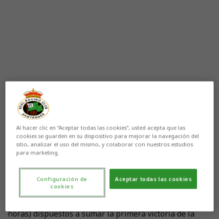
Al hacer clic en “Aceptar todas las cookies”, usted acepta que las
cookies se guarden en su dispositivo para mejorar la navegación del
Aún no hay reacciones. ¡Sé el primero!
sitio, analizar el uso del mismo, y colaborar con nuestros estudios
para marketing.
El Racing prepara la visita del Sporting a Los Campos
Configuración de
Aceptar todas las cookies
de Sport con dos sesiones de entrenamiento. Los
cookies
verdiblancos encaran motivados la tercera jornada del
campeonato en Segunda División (domingo 2- 12,00
horas) dispuestos a sumar la primera victoria de la