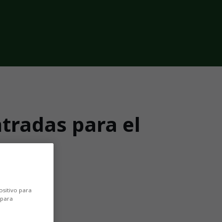
ntradas para el
4/25
ositivo para
 para