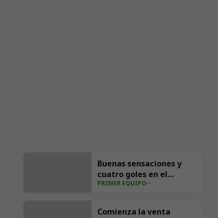
Buenas sensaciones y
cuatro goles en el
PRIMER EQUIPO
ensayo ante el Sporting
(4-1)
Comienza la venta