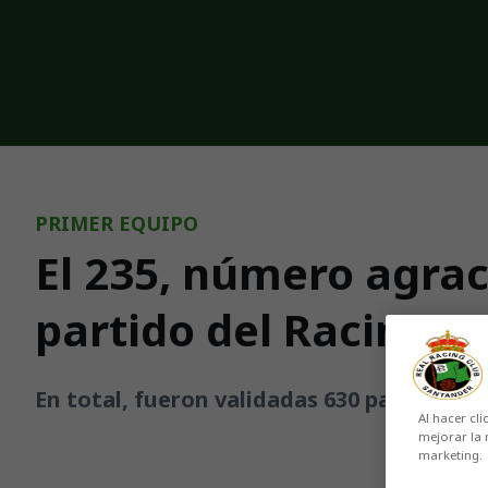
Skip to main content
PRIMER EQUIPO
El 235, número agrac
partido del Racing en
En total, fueron validadas 630 participac
Al hacer cli
mejorar la 
marketing.