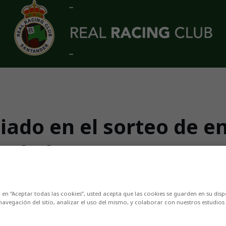
iado en el sorteo de e
 El Alcoraz
iones de abonados verdiblancos del curso 202
c en “Aceptar todas las cookies”, usted acepta que las cookies se guarden en su disp
navegación del sitio, analizar el uso del mismo, y colaborar con nuestros estudios