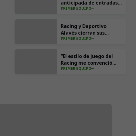
anticipada de entradas
PRIMER EQUIPO
para la visita del
Villarreal CF a los
Campos de Sport
Racing y Deportivo
Alavés cierran sus
PRIMER EQUIPO
pretemporadas en el III
Trofeo Nando Yosu
“El estilo de juego del
Racing me convenció
PRIMER EQUIPO
para venir”