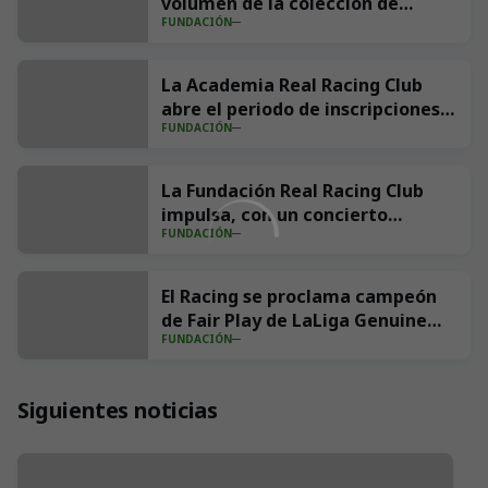
volumen de la colección de
FUNDACIÓN
cuentos Los Rescatadores del
Racing
La Academia Real Racing Club
abre el periodo de inscripciones
FUNDACIÓN
para el curso 2026/27
La Fundación Real Racing Club
impulsa, con un concierto
FUNDACIÓN
solidario, la construcción de un
gimnasio pediátrico en Valdecilla
El Racing se proclama campeón
de Fair Play de LaLiga Genuine
FUNDACIÓN
2025/26
Siguientes noticias