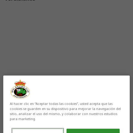
Aún no hay reacciones. ¡Sé el primero!
Al hacer clic en “Aceptar todas las cookies”, usted acepta que las
cookies se guarden en su dispositivo para mejorar la navegación del
sitio, analizar el uso del mismo, y colaborar con nuestros estudios
Luis García
Amelibia y
Paula Collado
Palaciz son los
para marketing.
ganadores del
concurso
de dibujo y redacción
organizado por la
Fundación Real Racing Club
con
motivo de las fiestas navideñas. El certamen, en el que