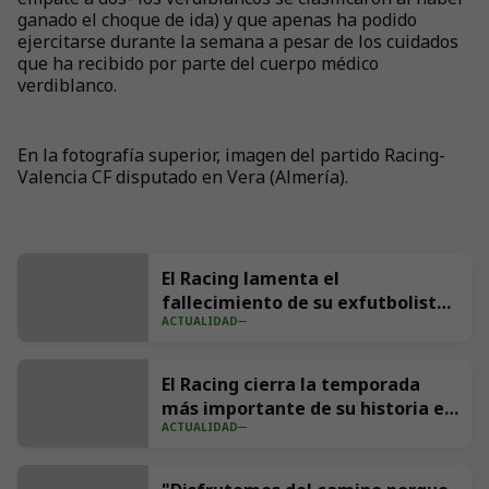
ganado el choque de ida) y que apenas ha podido
ejercitarse durante la semana a pesar de los cuidados
que ha recibido por parte del cuerpo médico
verdiblanco.
En la fotografía superior, imagen del partido Racing-
Valencia CF disputado en Vera (Almería).
El Racing lamenta el
fallecimiento de su exfutbolista
ACTUALIDAD
Andrés Parada ‘Suco’
El Racing cierra la temporada
más importante de su historia en
ACTUALIDAD
redes con 539 millones de
impresiones