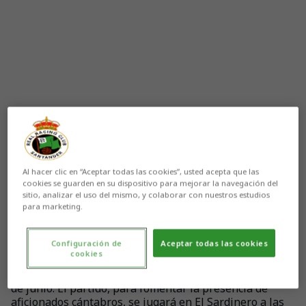
Al hacer clic en “Aceptar todas las cookies”, usted acepta que las
cookies se guarden en su dispositivo para mejorar la navegación del
sitio, analizar el uso del mismo, y colaborar con nuestros estudios
para marketing.
Aún no hay reacciones. ¡Sé el primero!
Configuración de
Aceptar todas las cookies
cookies
El Juvenil A racinguista se mide al Málaga CF en los
cuartos de final de la Copa del Rey mañana domingo, 1
de junio. El partido, para fomentar la presencia de
aficionados cántabros, se jugará en El Sardinero a las