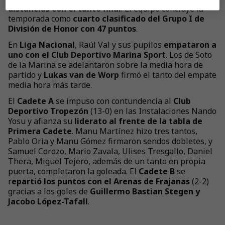
distancias con el tanto final
. El equipo concluye la
temporada como
cuarto clasificado del Grupo I de
División de Honor con 47 puntos
.
En
Liga Nacional
, Raúl Val y sus pupilos
empataron a
uno con el Club Deportivo Marina Sport
. Los de Soto
de la Marina se adelantaron sobre la media hora de
partido y
Lukas van de Worp
firmó el tanto del empate
media hora más tarde.
El
Cadete A
se impuso con contundencia al
Club
Deportivo Tropezón
(13-0) en las Instalaciones Nando
Yosu y afianza su
liderato al frente de la tabla de
Primera Cadete
. Manu Martínez hizo tres tantos,
Pablo Oria y Manu Gómez firmaron sendos dobletes, y
Samuel Corozo, Mario Zavala, Ulises Tresgallo, Daniel
Thera, Miguel Tejero, además de un tanto en propia
puerta, completaron la goleada. El
Cadete B
se
r
epartió los puntos con el Arenas de Frajanas
(2-2)
gracias a los goles de
Guillermo Bastian Stegen y
Jacobo López-Tafall
.