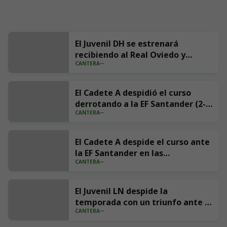
El Juvenil DH se estrenará
recibiendo al Real Oviedo y
CANTERA
cerrará la liga en casa ante la RS
Gimnástica
El Cadete A despidió el curso
derrotando a la EF Santander (2-
CANTERA
1)
El Cadete A despide el curso ante
la EF Santander en las
CANTERA
Instalaciones Nando Yosu el
sábado a las 10:30 horas
El Juvenil LN despide la
temporada con un triunfo ante la
CANTERA
RS Gimnástica (3-2)