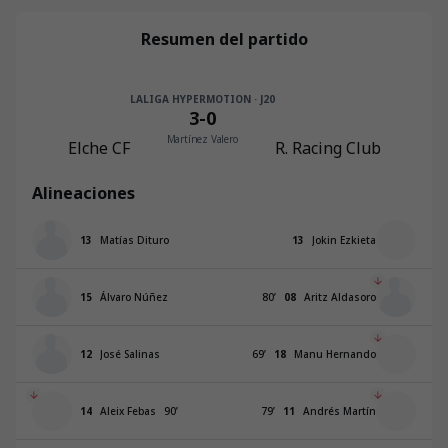
Resumen del partido
LALIGA HYPERMOTION · J20
3
-
0
Martínez Valero
Elche CF
R. Racing Club
Alineaciones
13
Matías Dituro
13
Jokin Ezkieta
15
Álvaro Núñez
80
’
08
Aritz Aldasoro
12
José Salinas
69
’
18
Manu Hernando
14
Aleix Febas
90
’
79
’
11
Andrés Martín