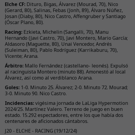
Elche CF:
Dituro, Bigas, Álvarez (Mourad, 70), Nico
(Gerard, 80), Salinas, Febas (Jonh, 89), Álvaro Núñez,
Josan (Diaby, 80), Nico Castro, Affengruber y Santiago
(Óscar Plano, 80).
Racing:
Ezkieta, Michelin (Sangalli, 70), Manu
Hernando (Javi Castro, 70), Javi Montero, Mario García;
Aldasoro (Maguette, 80), Unai Vencedor, Andrés
(Suleiman, 80), Pablo Rodríguez (Karrikaburu, 70),
Vicente; Arana.
Árbitro:
Mallo Fernández (castellano- leonés). Expulsó
al racinguista Montero (minuto 88). Amonestó al local
Álvarez, así como al verdiblanco Arana.
Goles:
1-0. Minuto 25. Álvarez; 2-0. Minuto 72. Mourad;
3-0. Minuto 90. Nico Castro.
Incidencias:
vigésima jornada de LaLiga Hypermotion
2024/25. Martínez Valero. Terreno de juego en buen
estado. 15.292 espectadores, entre los que había dos
centenares de aficionados cántabros.
J20 - ELCHE - RACING (19/12/24)
+
41