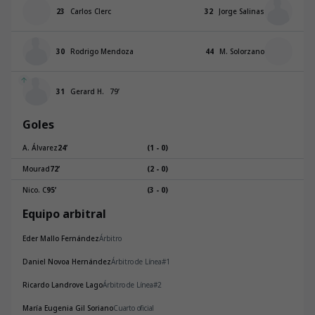
23
Carlos Clerc
32
Jorge Salinas
30
Rodrigo Mendoza
44
M. Solorzano
31
Gerard H.
79
’
Goles
A. Álvarez
24
’
(1 - 0)
Mourad
72
’
(2 - 0)
Nico. C
95
’
(3 - 0)
Equipo arbitral
Eder Mallo Fernández
Árbitro
Daniel Novoa Hernández
Árbitro de Línea#1
Ricardo Landrove Lago
Árbitro de Línea#2
María Eugenia Gil Soriano
Cuarto oficial