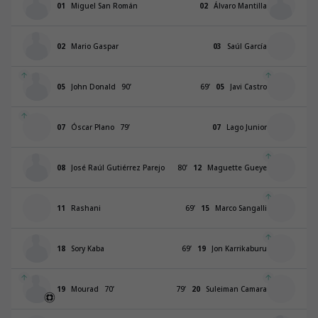
01
Miguel San Román
02
Álvaro Mantilla
02
Mario Gaspar
03
Saúl García
05
John Donald
90
’
69
’
05
Javi Castro
07
Óscar Plano
79
’
07
Lago Junior
08
José Raúl Gutiérrez Parejo
80
’
12
Maguette Gueye
11
Rashani
69
’
15
Marco Sangalli
18
Sory Kaba
69
’
19
Jon Karrikaburu
19
Mourad
70
’
79
’
20
Suleiman Camara