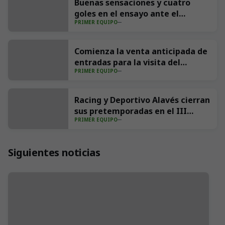
Buenas sensaciones y cuatro
goles en el ensayo ante el
PRIMER EQUIPO
Sporting (4-1)
Comienza la venta anticipada de
entradas para la visita del
PRIMER EQUIPO
Villarreal CF a los Campos de
Sport
Racing y Deportivo Alavés cierran
sus pretemporadas en el III
PRIMER EQUIPO
Trofeo Nando Yosu
Siguientes noticias