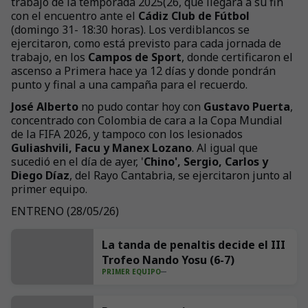
trabajo de la temporada 2025(26, que llegará a su fin
con el encuentro ante el
Cádiz Club de Fútbol
(domingo 31- 18:30 horas). Los verdiblancos se
ejercitaron, como está previsto para cada jornada de
trabajo, en los
Campos de Sport
, donde certificaron el
ascenso a Primera hace ya 12 días y donde pondrán
punto y final a una campaña para el recuerdo.
José Alberto
no pudo contar hoy con
Gustavo Puerta
,
concentrado con Colombia de cara a la Copa Mundial
de la FIFA 2026, y tampoco con los lesionados
Guliashvili, Facu y Manex Lozano
. Al igual que
sucedió en el día de ayer, '
Chino', Sergio, Carlos y
Diego Díaz
, del Rayo Cantabria, se ejercitaron junto al
primer equipo.
ENTRENO (28/05/26)
+
29
La tanda de penaltis decide el III
Trofeo Nando Yosu (6-7)
PRIMER EQUIPO