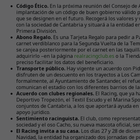
Código Ético.
En la próxima reunión del Consejo de 
implantación de un código de buen gobierno válido pa
que se designen en el futuro. Recogerá los valores y 
con la sociedad de Cantabria y situará a la entidad e
Primera División.
Abono Regalo.
Es una Tarjeta Regalo para pedir a P
carnet verdiblanco para la Segunda Vuelta de la Te
se canjea posteriormente por el carnet en las taquil
adquirirlo –en la página
realracingclub.es
o la Tiend
preciso facilitar los datos del beneficiario.
Transporte público.
Hay vigente un acuerdo con Pid
disfruten de un descuento en los trayectos a Los Camp
formalmente, al Ayuntamiento de Santander, el refue
comunican el estadio con los diferentes barrios de la
Acuerdo con clubes regionales.
El Racing, que ya h
Deportivo Tropezón, el Textil Escudo y el Marina Spor
conjuntos de Cantabria, a los que aportará ayuda en l
apoyo jurídico.
Sentimiento racinguista.
El club, como representati
sociedad y el oso Cacho, su nueva mascota oficial, se
El Racing invita a su casa.
Los días 27 y 28 de dicie
Navidad, la entidad ha organizado dos jornadas de 