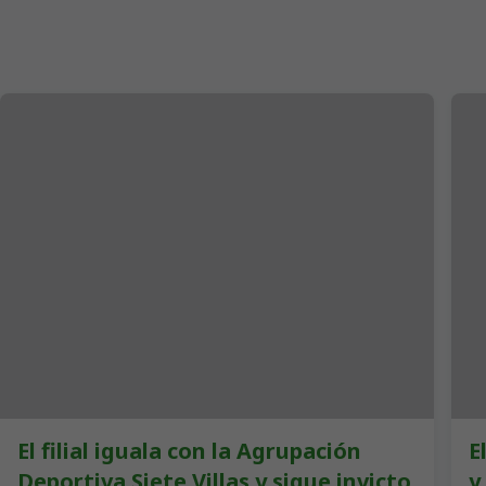
El filial iguala con la Agrupación
E
Deportiva Siete Villas y sigue invicto
y