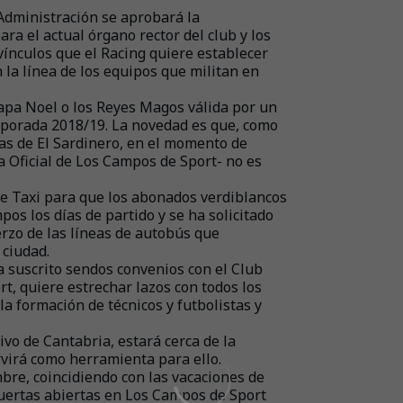
Administración se aprobará la
ra el actual órgano rector del club y los
vínculos que el Racing quiere establecer
n la línea de los equipos que militan en
apa Noel o los Reyes Magos válida por un
mporada 2018/19. La novedad es que, como
las de El Sardinero, en el momento de
a Oficial de Los Campos de Sport- no es
e Taxi para que los abonados verdiblancos
os los días de partido y se ha solicitado
rzo de las líneas de autobús que
 ciudad.
a suscrito sendos convenios con el Club
t, quiere estrechar lazos con todos los
a formación de técnicos y futbolistas y
vo de Cantabria, estará cerca de la
rvirá como herramienta para ello.
mbre, coincidiendo con las vacaciones de
puertas abiertas en Los Campos de Sport