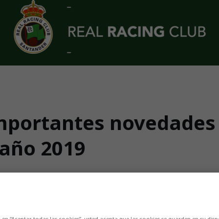
importantes novedades 
 año 2019
 regalo, las jornadas de puertas abiertas o el
c en “Aceptar todas las cookies”, usted acepta que las cookies se guarden en su disp