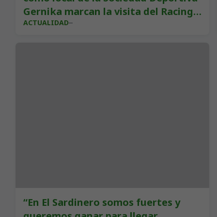
Gernika marcan la visita del Racing a
ACTUALIDAD
Urbieta
“En El Sardinero somos fuertes y
queremos ganar para llegar