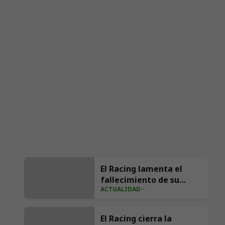
El Racing lamenta el
fallecimiento de su
ACTUALIDAD
exfutbolista Andrés
Parada ‘Suco’
El Racing cierra la