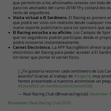
que permitirán a los aficionados conocer, con todo deta
para los abonados del curso 2018/19 y costará dos e
resto de seguidores.
Visita virtual a El Sardinero.
El Racing es pionero en
que podrá ser visto con realismo desde cualquier r
nuevo soporte publicitario para los sponsors que apo
El Racing escucha a su afición.
Los Campos de Sport 
que los seguidores podrán participar, desde el propi
podrá conocerse instantáneamente.
Carnet Electrónico.
La APP RacingMovil ofrece la pos
electrónico del Racing para poder acceder a El Sardi
sin tener que portar el carnet físico.
| ¿Te gustaría recorrer cada centímetro de Los Ca
asiento? Gracias al trabajo de
#Ingecid
, muy pront
hemos presentado a nuestros accionistas un pequ
#EsteAñoSí
pic.twitter.com/nOiemsHDBJ
— Real Racing Club (@realracingclub)
December 1
Novedades Real Racing Club 2019