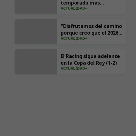
temporada más
ACTUALIDAD
importante de su
historia en redes con 539
millones de impresiones
"Disfrutemos del camino
porque creo que el 2026
ACTUALIDAD
va a ser nuestro año"
El Racing sigue adelante
en la Copa del Rey (1-2)
ACTUALIDAD