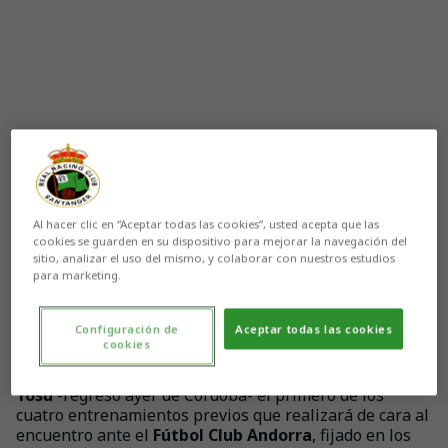
Al hacer clic en “Aceptar todas las cookies”, usted acepta que las
cookies se guarden en su dispositivo para mejorar la navegación del
sitio, analizar el uso del mismo, y colaborar con nuestros estudios
para marketing.
Configuración de
Aceptar todas las cookies
Aún no hay reacciones. ¡Sé el primero!
cookies
El
Racing
llevó a cabo en las
Instalaciones Nando
Yosu
-regresó ayer de Córdoba- el primero de los
cuatro entrenamientos previos que realizará de cara al
encuentro ante el
Fútbol Club Andorra
, fijado en los