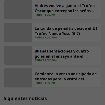
Andrés vuelve a ganar el Trofeo
Óscar que entregan las peñas
PRIMER EQUIPO
Aúpa Racing y El Cachopo
La tanda de penaltis decide el III
Trofeo Nando Yosu (6-7)
PRIMER EQUIPO
Buenas sensaciones y cuatro
goles en el ensayo ante el
PRIMER EQUIPO
Sporting (4-1)
Comienza la venta anticipada de
entradas para la visita del
PRIMER EQUIPO
Villarreal CF a los Campos de
Sport
Siguientes noticias