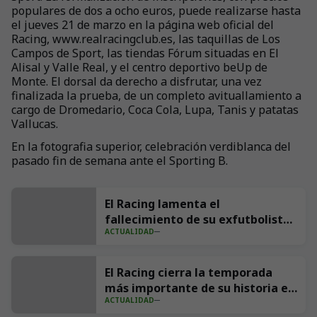
populares de dos a ocho euros, puede realizarse hasta
el jueves 21 de marzo en la página web oficial del
Racing, www.realracingclub.es, las taquillas de Los
Campos de Sport, las tiendas Fórum situadas en El
Alisal y Valle Real, y el centro deportivo beUp de
Monte. El dorsal da derecho a disfrutar, una vez
finalizada la prueba, de un completo avituallamiento a
cargo de Dromedario, Coca Cola, Lupa, Tanis y patatas
Vallucas.
En la fotografia superior, celebración verdiblanca del
pasado fin de semana ante el Sporting B.
El Racing lamenta el
fallecimiento de su exfutbolista
ACTUALIDAD
Andrés Parada ‘Suco’
El Racing cierra la temporada
más importante de su historia en
ACTUALIDAD
redes con 539 millones de