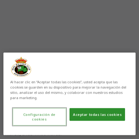
Al hacer clic en “Aceptar todas las cookies”, usted acepta que las
cookies se guarden en su dispositivo para mejorar la navegación del
sitio, analizar el uso del mismo, y colaborar con nuestros estudios
Aún no hay reacciones. ¡Sé el primero!
para marketing.
El partido que disputará el Racing ante el Real Unión,
correspondiente a la trigésima jornada del campeonato
Configuración de
Aceptar todas las cookies
cookies
2018/19 en el Grupo II de Segunda División B, se
celebrará en Los Campos de Sport el domingo, 24 de
marzo, a las 17:00 horas.