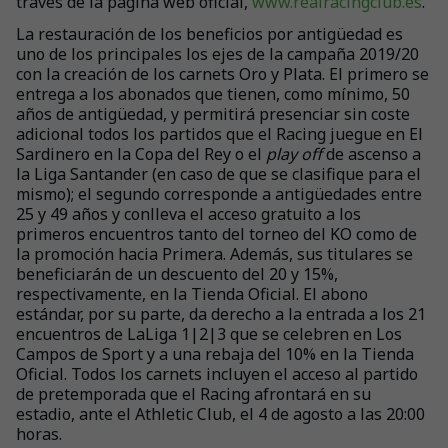
través de la página web oficial,
www.realracingclub.es
.
La restauración de los beneficios por antigüedad es
uno de los principales los ejes de la campaña 2019/20
con la creación de los carnets Oro y Plata. El primero se
entrega a los abonados que tienen, como mínimo, 50
años de antigüedad, y permitirá presenciar sin coste
adicional todos los partidos que el Racing juegue en El
Sardinero en la Copa del Rey o el
play off
de ascenso a
la Liga Santander (en caso de que se clasifique para el
mismo); el segundo corresponde a antigüedades entre
25 y 49 años y conlleva el acceso gratuito a los
primeros encuentros tanto del torneo del KO como de
la promoción hacia Primera. Además, sus titulares se
beneficiarán de un descuento del 20 y 15%,
respectivamente, en la Tienda Oficial. El abono
estándar, por su parte, da derecho a la entrada a los 21
encuentros de LaLiga 1|2|3 que se celebren en Los
Campos de Sport y a una rebaja del 10% en la Tienda
Oficial. Todos los carnets incluyen el acceso al partido
de pretemporada que el Racing afrontará en su
estadio, ante el Athletic Club, el 4 de agosto a las 20:00
horas.