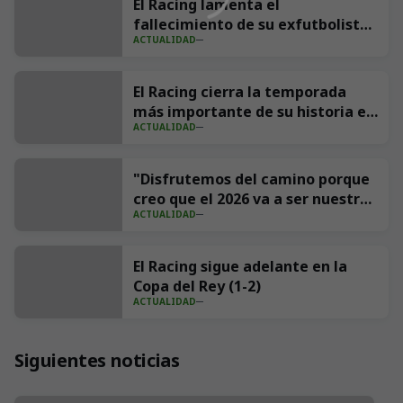
El Racing lamenta el
fallecimiento de su exfutbolista
ACTUALIDAD
Andrés Parada ‘Suco’
El Racing cierra la temporada
más importante de su historia en
ACTUALIDAD
redes con 539 millones de
impresiones
"Disfrutemos del camino porque
creo que el 2026 va a ser nuestro
ACTUALIDAD
año"
El Racing sigue adelante en la
Copa del Rey (1-2)
ACTUALIDAD
Siguientes noticias