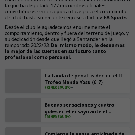
la que ha disputado 127 encuentros oficiales,
convirtiéndose en una pieza clave para el crecimiento
del club hasta su reciente regreso a
LaLiga EA Sports
.
Desde el club le agradecemos enormemente el
comportamiento, dentro y fuera del terreno de juego, y
su dedicación desde que llegó a Santander en la
temporada 2022/23.
Del mismo modo, le deseamos
la mejor de las suertes en su futuro tanto
profesional como personal
.
La tanda de penaltis decide el III
Trofeo Nando Yosu (6-7)
PRIMER EQUIPO
Buenas sensaciones y cuatro
goles en el ensayo ante el
PRIMER EQUIPO
Sporting (4-1)
Comienza la venta anticipada de