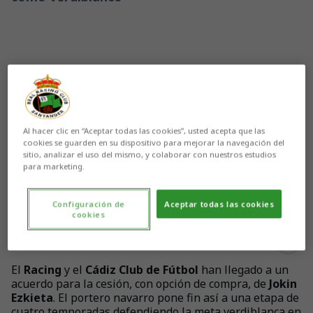
Al hacer clic en “Aceptar todas las cookies”, usted acepta que las
cookies se guarden en su dispositivo para mejorar la navegación del
sitio, analizar el uso del mismo, y colaborar con nuestros estudios
para marketing.
Configuración de
Aceptar todas las cookies
cookies
Aún no hay reacciones. ¡Sé el primero!
El
Racing
y el
Cádiz Club de Fútbol
han llegado a un
acuerdo para la cesión, con opción de compra, de
Jokin
Ezkieta
. El portero navarro pone fin así a una etapa de
cuatro temporadas defendiendo la meta verdiblanca en