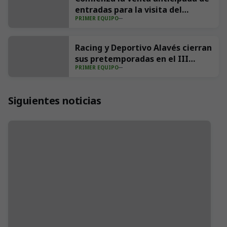
entradas para la visita del
PRIMER EQUIPO
Villarreal CF a los Campos de
Sport
Racing y Deportivo Alavés cierran
sus pretemporadas en el III
PRIMER EQUIPO
Trofeo Nando Yosu
Siguientes noticias