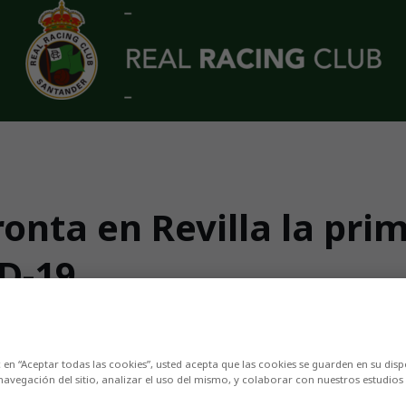
ronta en Revilla la pri
ID-19
rgo después de conseguir tres victorias cons
c en “Aceptar todas las cookies”, usted acepta que las cookies se guarden en su disp
navegación del sitio, analizar el uso del mismo, y colaborar con nuestros estudios