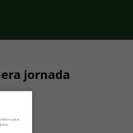
mera jornada
ecutivas
ositivo para
 para