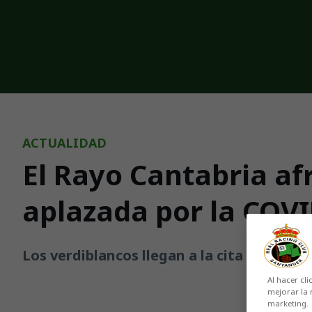
Skip to main content
ACTUALIDAD
El Rayo Cantabria af
aplazada por la COV
Los verdiblancos llegan a la cita de Cama
Al hacer cli
mejorar la 
marketing.