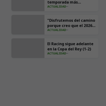
temporada más
ACTUALIDAD
importante de su
historia en redes con 539
millones de impresiones
"Disfrutemos del camino
porque creo que el 2026
ACTUALIDAD
va a ser nuestro año"
El Racing sigue adelante
en la Copa del Rey (1-2)
ACTUALIDAD