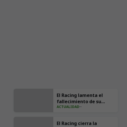
El Racing lamenta el
fallecimiento de su
ACTUALIDAD
exfutbolista Andrés
Parada ‘Suco’
El Racing cierra la