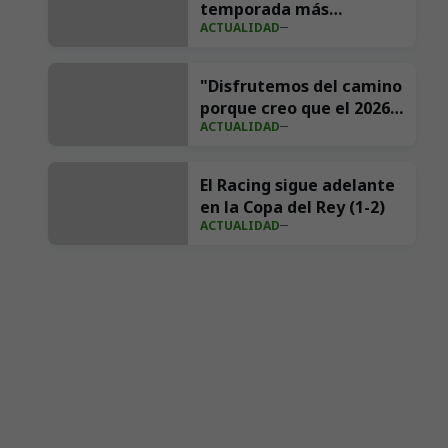
temporada más
ACTUALIDAD
importante de su
historia en redes con 539
millones de impresiones
"Disfrutemos del camino
porque creo que el 2026
ACTUALIDAD
va a ser nuestro año"
El Racing sigue adelante
en la Copa del Rey (1-2)
ACTUALIDAD