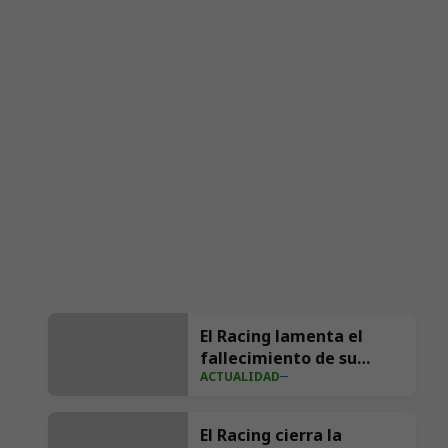
El Racing lamenta el
fallecimiento de su
ACTUALIDAD
exfutbolista Andrés
Parada ‘Suco’
El Racing cierra la