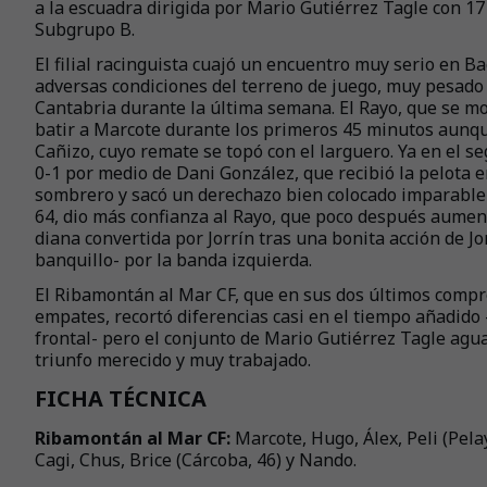
a la escuadra dirigida por Mario Gutiérrez Tagle con 17 
Subgrupo B.
El filial racinguista cuajó un encuentro muy serio en B
adversas condiciones del terreno de juego, muy pesado 
Cantabria durante la última semana. El Rayo, que se mo
batir a Marcote durante los primeros 45 minutos aunq
Cañizo, cuyo remate se topó con el larguero. Ya en el s
0-1 por medio de Dani González, que recibió la pelota en
sombrero y sacó un derechazo bien colocado imparable pa
64, dio más confianza al Rayo, que poco después aument
diana convertida por Jorrín tras una bonita acción de J
banquillo- por la banda izquierda.
El Ribamontán al Mar CF, que en sus dos últimos comp
empates, recortó diferencias casi en el tiempo añadido
frontal- pero el conjunto de Mario Gutiérrez Tagle agua
triunfo merecido y muy trabajado.
FICHA TÉCNICA
Ribamontán al Mar CF:
Marcote, Hugo, Álex, Peli (Pelay
Cagi, Chus, Brice (Cárcoba, 46) y Nando.