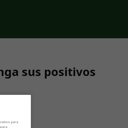
nga sus positivos
F
ositivo para
 para