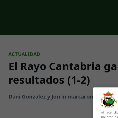
Skip to main content
ACTUALIDAD
El Rayo Cantabria ga
resultados (1-2)
Dani González y Jorrín marcaron los goles 
Al hacer cli
mejorar la 