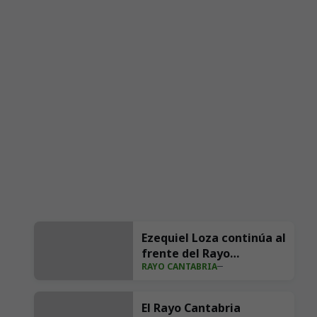
Ezequiel Loza continúa al
frente del Rayo
RAYO CANTABRIA
Cantabria el curso
2026/27
El Rayo Cantabria