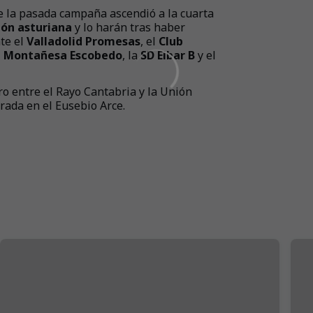
e la pasada campaña ascendió a la cuarta
ión asturiana
y lo harán tras haber
te el
Valladolid Promesas
,
el
Club
 Montañesa Escobedo
,
la
SD Eibar B
y el
ro entre el Rayo Cantabria y la Unión
ada en el Eusebio Arce.