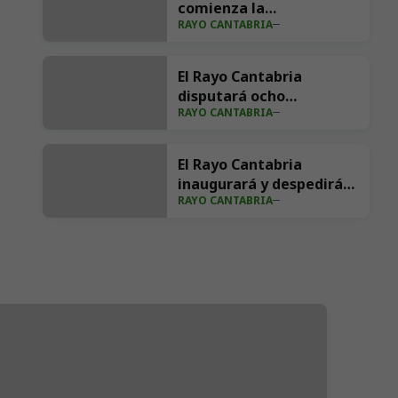
comienza la
RAYO CANTABRIA
pretemporada en las
Instalaciones Nando
Yosu
El Rayo Cantabria
disputará ocho
RAYO CANTABRIA
encuentros como parte
de su pretemporada
El Rayo Cantabria
inaugurará y despedirá
RAYO CANTABRIA
el curso 2026/27 en los
Campos de Sport de
Astillero