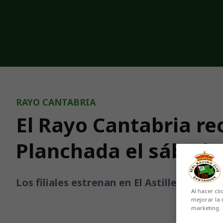
Skip to main content
RAYO CANTABRIA
El Rayo Cantabria re
Planchada el sábado,
Los filiales estrenan en El Astillero el c
Al hacer cli
mejorar la 
marketing.