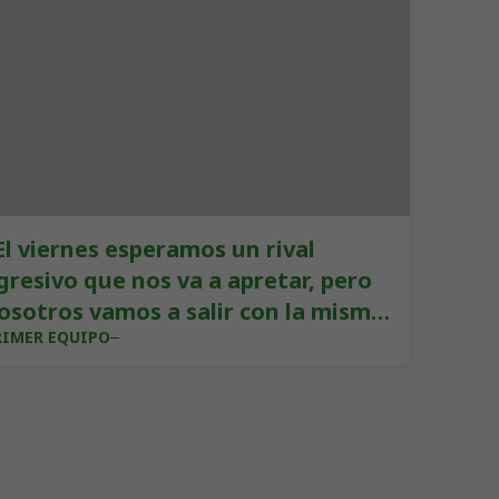
El viernes esperamos un rival
gresivo que nos va a apretar, pero
osotros vamos a salir con la misma
RIMER EQUIPO
dea de siempre"