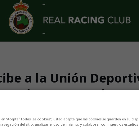
cibe a la Unión Deporti
 31 de agosto, a las 18
urso 2024/25 en el Grupo I de Segunda Federaci
c en “Aceptar todas las cookies”, usted acepta que las cookies se guarden en su disp
navegación del sitio, analizar el uso del mismo, y colaborar con nuestros estudios