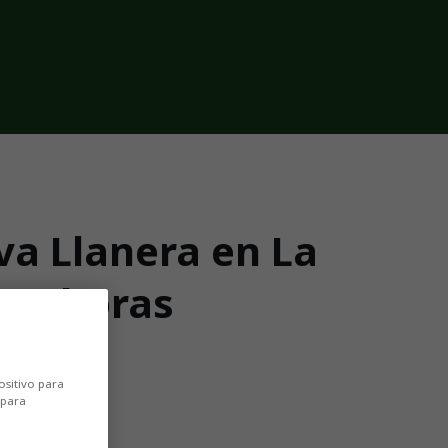
va Llanera en La
:00 horas
ón
ositivo para
 para