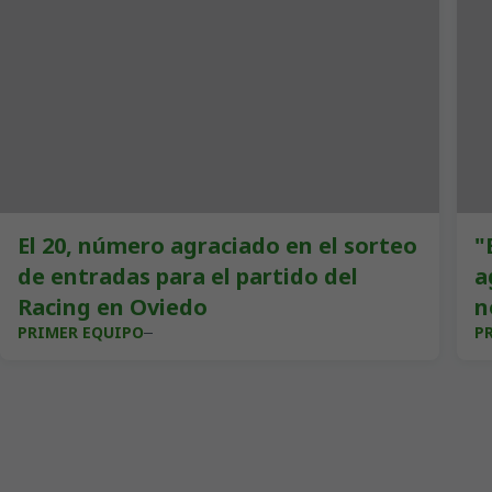
El 20, número agraciado en el sorteo
"
de entradas para el partido del
a
Racing en Oviedo
n
PRIMER EQUIPO
P
i