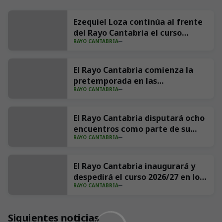
Ezequiel Loza continúa al frente
del Rayo Cantabria el curso
RAYO CANTABRIA
2026/27
El Rayo Cantabria comienza la
pretemporada en las
RAYO CANTABRIA
Instalaciones Nando Yosu
El Rayo Cantabria disputará ocho
encuentros como parte de su
RAYO CANTABRIA
pretemporada
El Rayo Cantabria inaugurará y
despedirá el curso 2026/27 en los
RAYO CANTABRIA
Campos de Sport de Astillero
Siguientes noticias