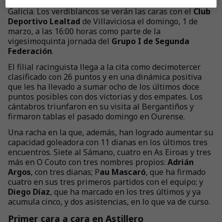
después de dos semanas consecutivas jugando en
Galicia. Los verdiblancos se verán las caras con el
Club
Deportivo Lealtad
de Villaviciosa el domingo, 1 de
marzo, a las 16:00 horas como parte de la
vigesimoquinta jornada del
Grupo I de Segunda
Federación
.
El filial racinguista llega a la cita como decimotercer
clasificado con 26 puntos y en una dinámica positiva
que les ha llevado a sumar ocho de los últimos doce
puntos posibles con dos victorias y dos empates. Los
cántabros triunfaron en su visita al Bergantiños y
firmaron tablas el pasado domingo en Ourense.
Una racha en la que, además, han logrado aumentar su
capacidad goleadora con 11 dianas en los últimos tres
encuentros. Siete al Sámano, cuatro en As Eiroas y tres
más en O Couto con tres nombres propios:
Adrián
Argos
, con tres dianas; P
au Mascaró
, que ha firmado
cuatro en sus tres primeros partidos con el equipo; y
Diego Díaz
, que ha marcado en los tres últimos y ya
acumula cinco, y dos asistencias, en lo que va de curso.
Primer cara a cara en Astillero