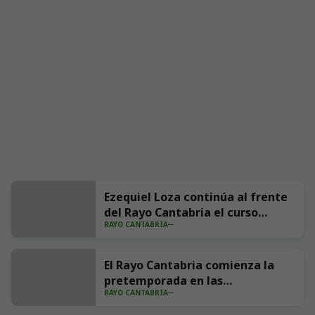
Ezequiel Loza continúa al frente
del Rayo Cantabria el curso
RAYO CANTABRIA
2026/27
El Rayo Cantabria comienza la
pretemporada en las
RAYO CANTABRIA
Instalaciones Nando Yosu