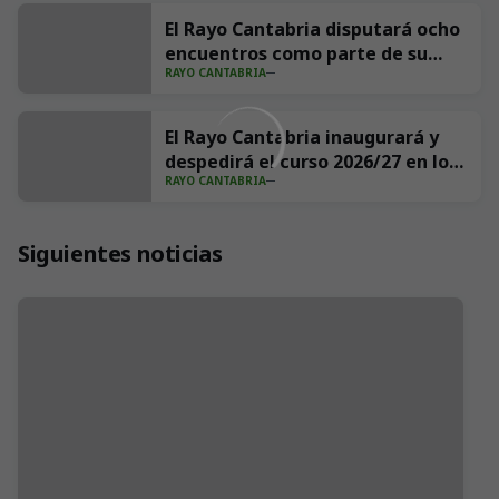
El Rayo Cantabria disputará ocho
encuentros como parte de su
RAYO CANTABRIA
pretemporada
El Rayo Cantabria inaugurará y
despedirá el curso 2026/27 en los
RAYO CANTABRIA
Campos de Sport de Astillero
Siguientes noticias