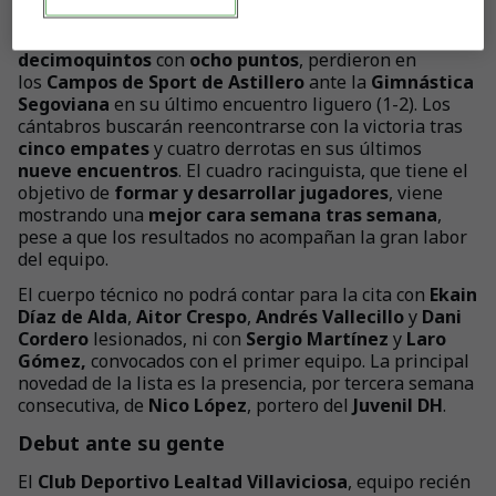
horas
.
Los de
Ezequiel Loza
, que tras diez partidos marchan
decimoquintos
con
ocho puntos
, perdieron en
los
Campos de Sport de Astillero
ante la
Gimnástica
Segoviana
en su último encuentro liguero (1-2). Los
cántabros buscarán reencontrarse con la victoria tras
cinco empates
y cuatro derrotas en sus últimos
nueve encuentros
. El cuadro racinguista, que tiene el
objetivo de
formar y desarrollar jugadores
, viene
mostrando una
mejor cara semana tras semana
,
pese a que los resultados no acompañan la gran labor
del equipo.
El cuerpo técnico no podrá contar para la cita con
Ekain
Díaz de Alda
,
Aitor Crespo
,
Andrés Vallecillo
y
Dani
Cordero
lesionados, ni con
Sergio Martínez
y
Laro
Gómez,
convocados con el primer equipo. La principal
novedad de la lista es la presencia, por tercera semana
consecutiva, de
Nico López
, portero del
Juvenil DH
.
Debut ante su gente
El
Club Deportivo Lealtad Villaviciosa
, equipo recién