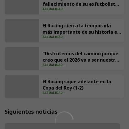
fallecimiento de su exfutbolista
ACTUALIDAD
Andrés Parada ‘Suco’
El Racing cierra la temporada
más importante de su historia en
ACTUALIDAD
redes con 539 millones de
impresiones
"Disfrutemos del camino porque
creo que el 2026 va a ser nuestro
ACTUALIDAD
año"
El Racing sigue adelante en la
Copa del Rey (1-2)
ACTUALIDAD
Siguientes noticias