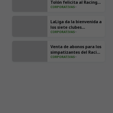
Tolón felicita al Racing
CORPORATIVAS
por su retorno a Primera
División
LaLiga da la bienvenida a
los siete clubes
CORPORATIVAS
ascendidos para la
temporada 2026/27
Venta de abonos para los
simpatizantes del Racing
CORPORATIVAS
2026/27