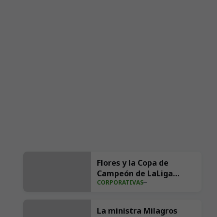
Flores y la Copa de
Campeón de LaLiga
CORPORATIVAS
Hypermotion para la
Bien Aparecida
La ministra Milagros