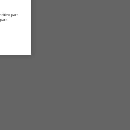
ositivo para
 para