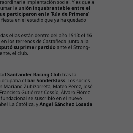
traordinaria implantación social. Y es que a
sumar la
unión inquebrantable entre el
ue participaron en la ‘Rúa de Primera’
 fiesta en el estadio que ya ha quedado
odas ellas están dentro del año 1913: e
l 16
en los terrenos de Castañeda junto a la
isputó su primer partido
ante el Strong-
ente, el club.
edad
Santander Racing Club
tras la
a ocupaba el
bar Sonderklass
. Los socios
on Mariano Zubizarreta, Mateo Pérez, José
Francisco Gutiérrez Cossío, Álvaro Flórez
 fundacional se suscribió en el nuevo
abel La Católica, y
Angel Sánchez Losada