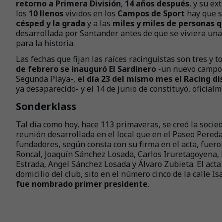
retorno a Primera División
,
14 años después
, y su ex
los
10 llenos
vividos en los
Campos de Sport
hay que 
césped y la grada
y a las
miles y miles de personas q
desarrollada por Santander antes de que se viviera una
para la historia.
Las fechas que fijan las raíces racinguistas son tres y t
de febrero se inauguró El Sardinero
-un nuevo campo 
Segunda Playa-,
el día 23 del mismo mes el Racing d
ya desaparecido- y el 14 de junio de constituyó, oficialm
Sonderklass
Tal día como hoy, hace 113 primaveras, se creó la soci
reunión desarrollada en el local que en el Paseo Pered
fundadores, según consta con su firma en el acta, fuer
Roncal, Joaquín Sánchez Losada, Carlos Iruretagoyena, 
Estrada, Angel Sánchez Losada y Álvaro Zubieta. El acta
domicilio del club, sito en el número cinco de la calle Is
fue nombrado primer presidente
.