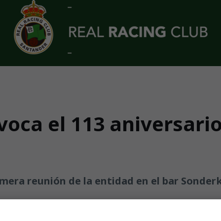
voca el 113 aniversari
primera reunión de la entidad en el bar Sonder