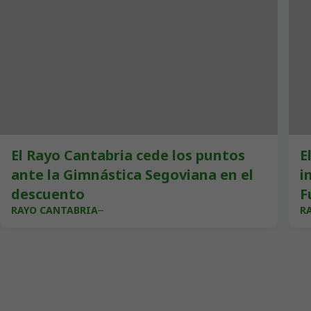
El Rayo Cantabria cede los puntos
E
ante la Gimnástica Segoviana en el
i
descuento
F
RAYO CANTABRIA
R