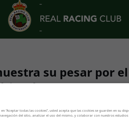
muestra su pesar por el
driozola
seta verdiblanca en los que anotó 14 goles
c en “Aceptar todas las cookies”, usted acepta que las cookies se guarden en su disp
navegación del sitio, analizar el uso del mismo, y colaborar con nuestros estudios