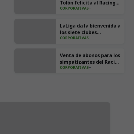
Tolón felicita al Racing
CORPORATIVAS
por su retorno a Primera
División
LaLiga da la bienvenida a
los siete clubes
CORPORATIVAS
ascendidos para la
temporada 2026/27
Venta de abonos para los
simpatizantes del Racing
CORPORATIVAS
2026/27