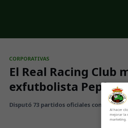
Skip to main content
CORPORATIVAS
El Real Racing Club 
exfutbolista Pepín O
Disputó 73 partidos oficiales con la cami
Al hacer cli
mejorar la 
marketing.