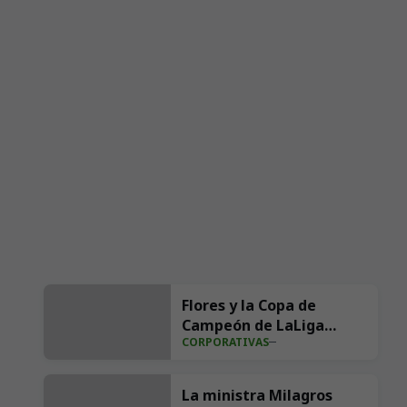
Flores y la Copa de
Campeón de LaLiga
CORPORATIVAS
Hypermotion para la
Bien Aparecida
La ministra Milagros