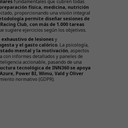
ilares
fundamentales que cubren todas
reparación física, medicina, nutrición
ectado, proporcionando una visión integral
todología permite diseñar sesiones de
Racing Club, con más de 1.000 tareas
e sugiere ejercicios según los objetivos.
 exhaustivo de lesiones
y
ngesta y el gasto calórico
. La psicología,
e
stado mental y la motivación
, aspectos
a con informes detallados y paneles de
nteligencia accionable, pasando de una
ructura tecnológica de INN360 se apoya
Azure, Power BI, Wimu, Vald y Oliver
imiento normativo (GDPR).