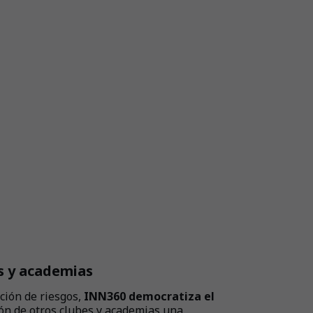
s y academias
ción de riesgos,
INN360 democratiza el
ión de otros clubes y academias una