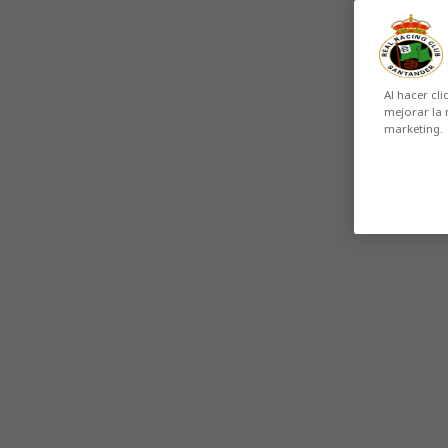
Al hacer cli
mejorar la 
marketing.