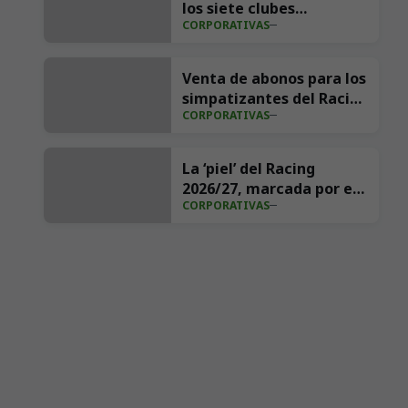
los siete clubes
CORPORATIVAS
ascendidos para la
temporada 2026/27
Venta de abonos para los
simpatizantes del Racing
CORPORATIVAS
2026/27
La ‘piel’ del Racing
2026/27, marcada por el
CORPORATIVAS
estilo retro y la
elegancia