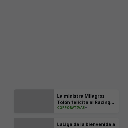
La ministra Milagros
Tolón felicita al Racing
CORPORATIVAS
por su retorno a Primera
División
LaLiga da la bienvenida a