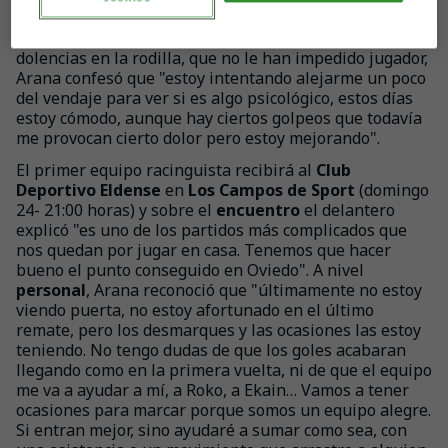
individual tuve tres ocasiones claras, pero ayudé a
sumar al equipo y eso siempre es bueno". Sobre sus
dolencias en la rodilla, que no le han impedido jugador,
Arana confesó que "estoy intentando alejarme un poco
del vendaje para ver si es algo psicológico, estos días
estoy cómodo, aunque hay ciertos golpeos que todavía
me provocan cierto dolor pero estoy mejorando".
El primer equipo racinguista recibirá al
Club
Deportivo Eldense
en
Los Campos de Sport
(domingo
24- 21:00 horas) y sobre el
encuentro
el delantero
explicó "es uno de los partidos más complicados que
nos quedan por jugar en casa. Tenemos que hacer
bueno el punto conseguido en Oviedo". A nivel
personal
, Arana reconoció que "últimamente no estoy
viendo puerta, no estoy afortunado en el último
remate, pero los desmarques y las ocasiones las estoy
teniendo. No tengo dudas de que los goles acabaran
llegando como en la primera vuelta, ni de que el equipo
me va a ayudar a mí, a Roko, a Ekain… Vamos a tener
ocasiones para marcar porque somos un equipo alegre.
Si entran mejor, sino ayudaré a sumar como sea, con