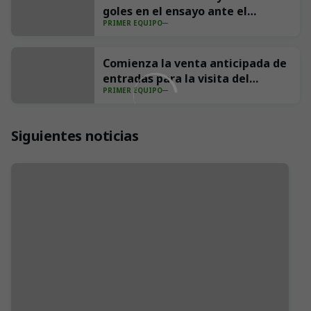
goles en el ensayo ante el
PRIMER EQUIPO
Sporting (4-1)
Comienza la venta anticipada de
entradas para la visita del
PRIMER EQUIPO
Villarreal CF a los Campos de
Sport
Siguientes noticias