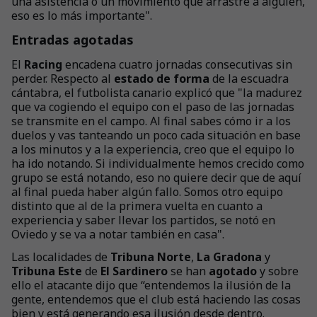
una asistencia o un movimiento que arrastre a alguien,
eso es lo más importante".
Entradas agotadas
El
Racing
encadena cuatro jornadas consecutivas sin
perder. Respecto al
estado
de forma
de la escuadra
cántabra, el futbolista canario explicó que "la madurez
que va cogiendo el equipo con el paso de las jornadas
se transmite en el campo. Al final sabes cómo ir a los
duelos y vas tanteando un poco cada situación en base
a los minutos y a la experiencia, creo que el equipo lo
ha ido notando. Si individualmente hemos crecido como
grupo se está notando, eso no quiere decir que de aquí
al final pueda haber algún fallo. Somos otro equipo
distinto que al de la primera vuelta en cuanto a
experiencia y saber llevar los partidos, se notó en
Oviedo y se va a notar también en casa".
Las localidades de
Tribuna Norte
,
La Gradona
y
Tribuna Este
de
El Sardinero
se han
agotado
y sobre
ello el atacante dijo que “entendemos la ilusión de la
gente, entendemos que el club está haciendo las cosas
bien y está generando esa ilusión desde dentro.