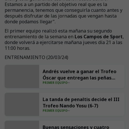
Estamos a un partido del objetivo real que es la
permanencia, tenemos que conseguirla cuanto antes y
después disfrutar de las jornadas que vengan hasta
donde podamos llegar".
El primer equipo realizó esta mañana su segundo
entrenamiento de la semana en
Los Campos de Sport
,
donde volverá a ejercitarse mañana jueves día 21 a las
11:00 horas.
ENTRENAMIENTO (20/03/24)
+
24
Andrés vuelve a ganar el Trofeo
Óscar que entregan las peñas
PRIMER EQUIPO
Aúpa Racing y El Cachopo
La tanda de penaltis decide el III
Trofeo Nando Yosu (6-7)
PRIMER EQUIPO
Buenas sensaciones y cuatro