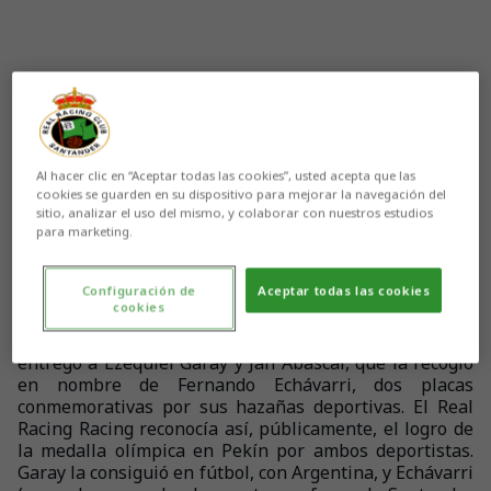
Al hacer clic en “Aceptar todas las cookies”, usted acepta que las
cookies se guarden en su dispositivo para mejorar la navegación del
sitio, analizar el uso del mismo, y colaborar con nuestros estudios
Aún no hay reacciones. ¡Sé el primero!
para marketing.
Configuración de
Aceptar todas las cookies
cookies
Antes de iniciarse el encuentro entre racinguistas y
sevillistas el Presidente del Racing, Francisco Pernía,
entregó a Ezequiel Garay y Jan Abascal, que la recogió
en nombre de Fernando Echávarri, dos placas
conmemorativas por sus hazañas deportivas. El Real
Racing Racing reconocía así, públicamente, el logro de
la medalla olímpica en Pekín por ambos deportistas.
Garay la consiguió en fútbol, con Argentina, y Echávarri