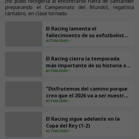
(no pudo recogerla al encontrarse fuera de Santander
preparando el Campeonato del Mundo), regatista
cántabro, en clase tornado.
El Racing lamenta el
fallecimiento de su exfutbolista
ACTUALIDAD
Andrés Parada ‘Suco’
El Racing cierra la temporada
más importante de su historia en
ACTUALIDAD
redes con 539 millones de
impresiones
"Disfrutemos del camino porque
creo que el 2026 va a ser nuestro
ACTUALIDAD
año"
El Racing sigue adelante en la
Copa del Rey (1-2)
ACTUALIDAD