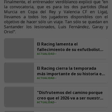
Finalmente, el entrenador verdiblanco explicó que “en
la convocatoria, que es para los dos partidos (Real
Murcia en Copa del Rey y Valencia CF en Liga),
llevamos a todos los jugadores disponibles con el
objetivo de hacer sólo un viaje. Tan sólo se quedan en
Santander los lesionados, Luis Fernández, Garay y
Oriol”.
El Racing lamenta el
fallecimiento de su exfutbolista
ACTUALIDAD
Andrés Parada ‘Suco’
El Racing cierra la temporada
más importante de su historia en
ACTUALIDAD
redes con 539 millones de
impresiones
"Disfrutemos del camino porque
creo que el 2026 va a ser nuestro
ACTUALIDAD
año"