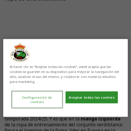
Al hacer clic en “Aceptar todas las cookies”, usted acepta que las
cookies se guarden en su dispositivo para mejorar la navegación del
sitio, analizar el uso del mismo, y colaborar con nuestros estudios
para marketing.
Configuración de
Aceptar todas las cookies
Aún no hay reacciones. ¡Sé el primero!
cookies
Julio Cabrero & Cía
respalda al
Racing femenino
esta
temporada 2024/25. Y es que en la
manga izquierda
de la ropa de entrenamiento del conjunto verdiblanco
figura el logotipo de la firma, líder en Europa en la