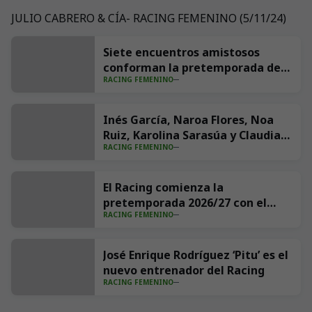
JULIO CABRERO & CÍA- RACING FEMENINO (5/11/24)
+
4
Siete encuentros amistosos
conforman la pretemporada del
RACING FEMENINO
Racing
Inés García, Naroa Flores, Noa
Ruiz, Karolina Sarasúa y Claudia
RACING FEMENINO
Gómez, las incorporaciones del
Racing para el curso 2026/27
El Racing comienza la
pretemporada 2026/27 con el
RACING FEMENINO
equipo definido al completo
José Enrique Rodríguez ‘Pitu’ es el
nuevo entrenador del Racing
RACING FEMENINO