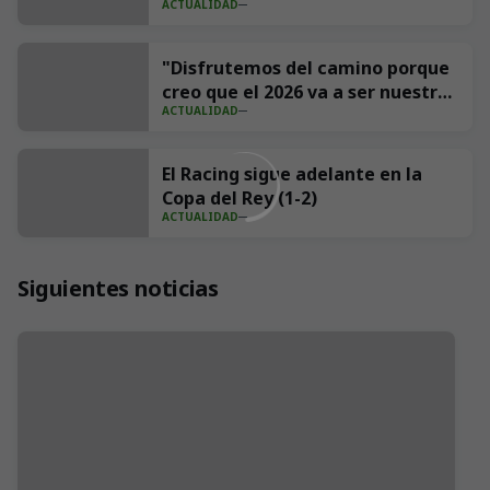
ACTUALIDAD
redes con 539 millones de
impresiones
"Disfrutemos del camino porque
creo que el 2026 va a ser nuestro
ACTUALIDAD
año"
El Racing sigue adelante en la
Copa del Rey (1-2)
ACTUALIDAD
Siguientes noticias