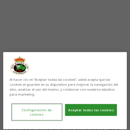
Aún no hay reacciones. ¡Sé el primero!
Al hacer clic en “Aceptar todas las cookies”, usted acepta que las
cookies se guarden en su dispositivo para mejorar la navegación del
sitio, analizar el uso del mismo, y colaborar con nuestros estudios
Tres encuentros en una semana. Después de haber
para marketing.
jugado ante el Real Madrid en el Santiago Bernabéu el
Racing afrontará dos compromisos en cinco días: ante
el Córdoba CF a domicilio en los dieciseisavos de final
Configuración de
Aceptar todas las cookies
cookies
de la Copa del Rey y frente al Club Atlético Osasuna, en
Los Campos de Sport, en la novena jornada liguera.
Para preparar la cita del torneo del KO que se jugará