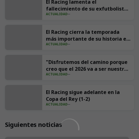
El Racing lamenta el
fallecimiento de su exfutbolista
ACTUALIDAD
Andrés Parada ‘Suco’
El Racing cierra la temporada
más importante de su historia en
ACTUALIDAD
redes con 539 millones de
impresiones
"Disfrutemos del camino porque
creo que el 2026 va a ser nuestro
ACTUALIDAD
año"
El Racing sigue adelante en la
Copa del Rey (1-2)
ACTUALIDAD
Siguientes noticias