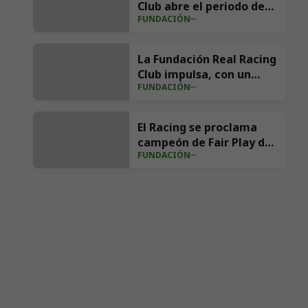
Club abre el periodo de
FUNDACIÓN
inscripciones para el
curso 2026/27
La Fundación Real Racing
Club impulsa, con un
FUNDACIÓN
concierto solidario, la
construcción de un
gimnasio pediátrico en
El Racing se proclama
Valdecilla
campeón de Fair Play de
FUNDACIÓN
LaLiga Genuine 2025/26