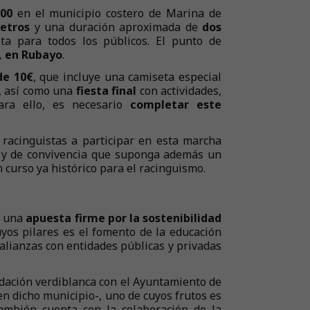
:00
en el municipio costero de Marina de
etros
y una duración aproximada de
dos
pta para todos los públicos. El punto de
, en Rubayo
.
de 10€
, que incluye una camiseta especial
a, así como una
fiesta final
con actividades,
Para ello, es necesario
completar este
 racinguistas a participar en esta marcha
va y de convivencia que suponga además un
 curso ya histórico para el racinguismo.
n una
apuesta firme por la sostenibilidad
uyos pilares es el fomento de la educación
 alianzas con entidades públicas y privadas
ndación verdiblanca con el Ayuntamiento de
n dicho municipio-, uno de cuyos frutos es
también cuenta con la colaboración de la