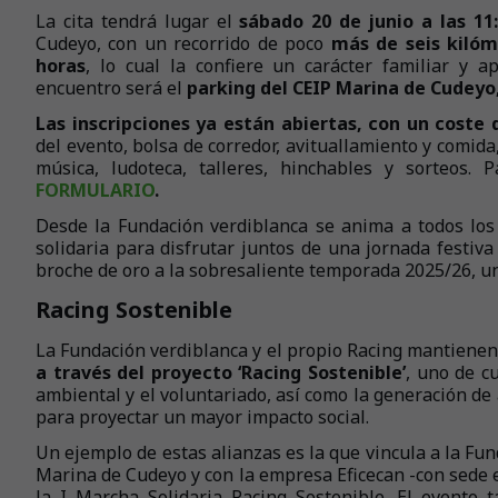
La cita tendrá lugar el
sábado 20 de junio a las 11
Cudeyo, con un recorrido de poco
más de seis kilóm
horas
, lo cual la confiere un carácter familiar y a
encuentro será el
parking del CEIP Marina de Cudeyo
Las inscripciones ya están abiertas, con un coste 
del evento, bolsa de corredor, avituallamiento y comid
música, ludoteca, talleres, hinchables y sorteos. 
FORMULARIO
.
Desde la Fundación verdiblanca se anima a todos los
solidaria para disfrutar juntos de una jornada festi
broche de oro a la sobresaliente temporada 2025/26, un
Racing Sostenible
La Fundación verdiblanca y el propio Racing mantiene
a través del proyecto ‘Racing Sostenible’
, uno de c
ambiental y el voluntariado, así como la generación de
para proyectar un mayor impacto social.
Un ejemplo de estas alianzas es la que vincula a la Fu
Marina de Cudeyo y con la empresa Eficecan -con sede e
la I Marcha Solidaria Racing Sostenible. El evento 