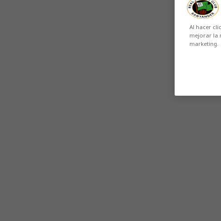
Al hacer cli
mejorar la 
marketing.