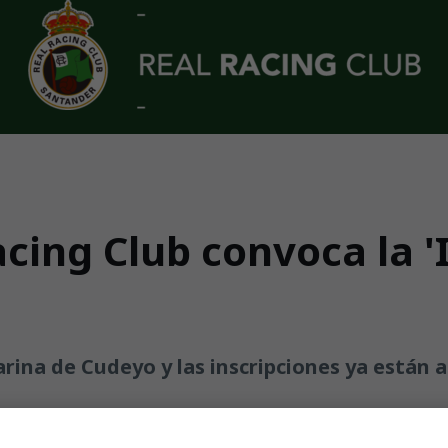
cing Club convoca la '
arina de Cudeyo y las inscripciones ya están 