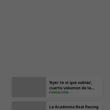
‘Ayer te vi que subías’,
cuarto volumen de la
FUNDACIÓN
colección de cuentos Los
Rescatadores del Racing
La Academia Real Racing