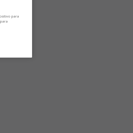
ositivo para
 para