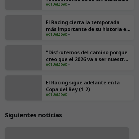
ACTUALIDAD
Andrés Parada ‘Suco’
El Racing cierra la temporada
más importante de su historia en
ACTUALIDAD
redes con 539 millones de
impresiones
"Disfrutemos del camino porque
creo que el 2026 va a ser nuestro
ACTUALIDAD
año"
El Racing sigue adelante en la
Copa del Rey (1-2)
ACTUALIDAD
Siguientes noticias