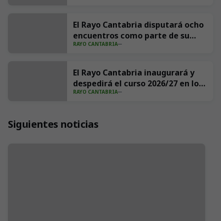
El Rayo Cantabria disputará ocho
encuentros como parte de su
RAYO CANTABRIA
pretemporada
El Rayo Cantabria inaugurará y
despedirá el curso 2026/27 en los
RAYO CANTABRIA
Campos de Sport de Astillero
Siguientes noticias