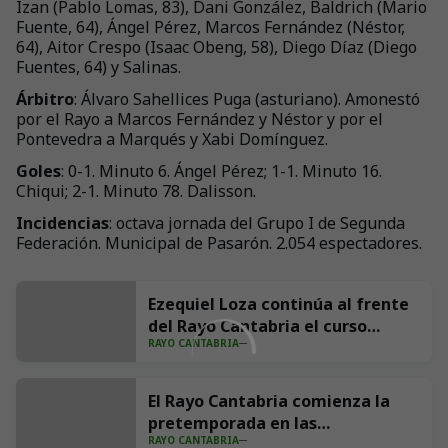
Izan (Pablo Lomas, 83), Dani González, Baldrich (Mario
Fuente, 64), Ángel Pérez, Marcos Fernández (Néstor,
64), Aitor Crespo (Isaac Obeng, 58), Diego Díaz (Diego
Fuentes, 64) y Salinas.
Árbitro
: Álvaro Sahellices Puga (asturiano). Amonestó
por el Rayo a Marcos Fernández y Néstor y por el
Pontevedra a Marqués y Xabi Domínguez.
Goles
: 0-1. Minuto 6. Ángel Pérez; 1-1. Minuto 16.
Chiqui; 2-1. Minuto 78. Dalisson.
Incidencias
: octava jornada del Grupo I de Segunda
Federación. Municipal de Pasarón. 2.054 espectadores.
Ezequiel Loza continúa al frente
del Rayo Cantabria el curso
RAYO CANTABRIA
2026/27
El Rayo Cantabria comienza la
pretemporada en las
RAYO CANTABRIA
Instalaciones Nando Yosu