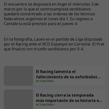
El encuentro se disputará en Argel el miércoles 3 de
marzo por lo que el centrocampista verdiblanco
quedará concentrado a las órdenes de los técnicos
federativos argelinos el lunes día 1. Su regreso a
Cantabria está previsto para el jueves 4.
En la fotografía, Lacen en el partido de Liga disputado
por el Racing ante el RCD Espanyol en Cornellá- El Prat
que finalizó con triunfo verdiblanco por 0-4.
El Racing lamenta el
fallecimiento de su exfutbolista
ACTUALIDAD
Andrés Parada ‘Suco’
El Racing cierra la temporada
más importante de su historia en
ACTUALIDAD
redes con 539 millones de