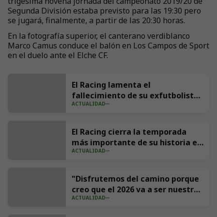
trigésima novena jornada del campeonato 2019/20 de
Segunda División estaba previsto para las 19:30 pero
se jugará, finalmente, a partir de las 20:30 horas.
En la fotografía superior, el canterano verdiblanco
Marco Camus conduce el balón en Los Campos de Sport
en el duelo ante el Elche CF.
El Racing lamenta el
fallecimiento de su exfutbolista
ACTUALIDAD
Andrés Parada ‘Suco’
El Racing cierra la temporada
más importante de su historia en
ACTUALIDAD
redes con 539 millones de
impresiones
"Disfrutemos del camino porque
creo que el 2026 va a ser nuestro
ACTUALIDAD
año"