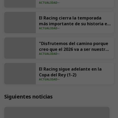
ACTUALIDAD
Andrés Parada ‘Suco’
El Racing cierra la temporada
más importante de su historia en
ACTUALIDAD
redes con 539 millones de
impresiones
"Disfrutemos del camino porque
creo que el 2026 va a ser nuestro
ACTUALIDAD
año"
El Racing sigue adelante en la
Copa del Rey (1-2)
ACTUALIDAD
Siguientes noticias