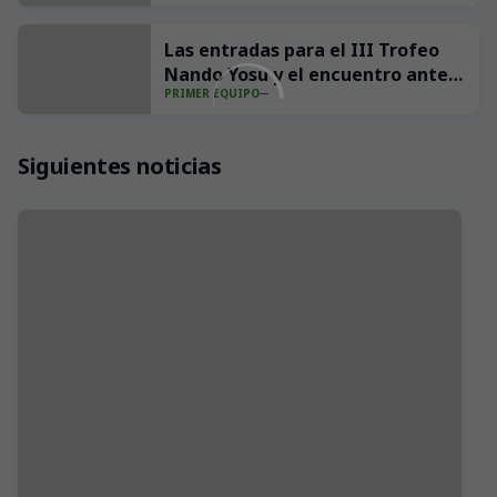
Las entradas para el III Trofeo
Nando Yosu y el encuentro ante
PRIMER EQUIPO
el Sporting, disponibles online y
en taquillas
Siguientes noticias