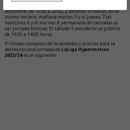
taquillas del estadio, que abren hoy lunes, 4 de
diciembre, de 10:00 a 20:00, y también lo harán, en el
mismo horario, mañana martes 5 y el jueves 7 (el
miércoles 6 y el viernes 8 permanecerán cerradas al
ser jornada festiva). El sábado 9 atenderán al público
de 10:00 a 14:00 horas.
El listado completo de localidades y precios para la
decimonovena jornada de
LaLiga Hypermotion
2023/24
es el siguiente: