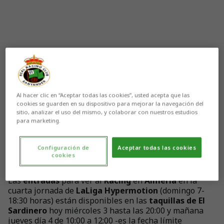
Al hacer clic en “Aceptar todas las cookies”, usted acepta que las
cookies se guarden en su dispositivo para mejorar la navegación del
sitio, analizar el uso del mismo, y colaborar con nuestros estudios
para marketing.
Configuración de
Aceptar todas las cookies
cookies
Aún no hay reacciones. ¡Sé el primero!
Las
entradas
para ver al
Racing
en
Almería
en la
cuarta jornada de
LaLiga Hypermotion
(domingo 7-
18:30 horas) están disponibles en las
taquillas de El
Sardinero
hoy miércoles 3 hasta las 20:00 y mañana
jueves día 4 de 10:00 a 12:00 -es la fecha límite