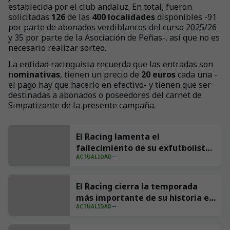
establecida por el club andaluz. En total, fueron
solicitadas
126
de las
400 localidades
disponibles -91
por parte de abonados verdiblancos del curso 2025/26
y 35 por parte de la Asociación de Peñas-, así que no es
necesario realizar sorteo.
La entidad racinguista recuerda que las entradas son
n
ominativas
, tienen un precio de
20 euros
cada una -
el pago hay que hacerlo en efectivo- y tienen que ser
destinadas a abonados o poseedores del carnet de
Simpatizante de la presente campaña.
El Racing lamenta el
fallecimiento de su exfutbolista
ACTUALIDAD
Andrés Parada ‘Suco’
El Racing cierra la temporada
más importante de su historia en
ACTUALIDAD
redes con 539 millones de
impresiones